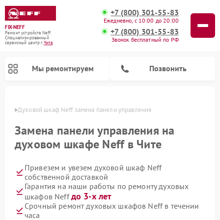
+7 (800) 301-55-83
Ежедневно, с 10:00 до 20:00
FIX-NEFF
+7 (800) 301-55-83
Ремонт устройств Neff
Специализированный
Звонок бесплатный по РФ
cервисный центр г.
Чита
Мы ремонтируем
Позвонить
 Чите
Духовой шкаф Neff замена панели управления
Замена панели управления на
духовом шкафе Neff в Чите
Привезем и увезем духовой шкаф Neff
собственной доставкой
Гарантия на наши работы по ремонту духовых
до 3-х лет
шкафов Neff
Ремонт посудомоечных машин Neff
Ремонт микроволновых печей Neff
Срочный ремонт духовых шкафов Neff в течении
часа