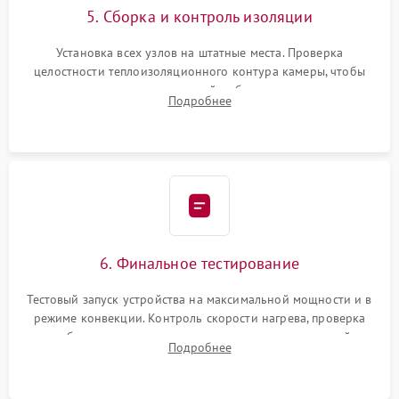
5. Сборка и контроль изоляции
Установка всех узлов на штатные места. Проверка
целостности теплоизоляционного контура камеры, чтобы
исключить перегрев кухонной мебели и потерю тепла.
Подробнее
Надежная фиксация клемм и сборка корпуса шкафа.
6. Финальное тестирование
Тестовый запуск устройства на максимальной мощности и в
режиме конвекции. Контроль скорости нагрева, проверка
срабатывания термостата при достижении заданной
Подробнее
температуры и тест на отсутствие утечек тока.