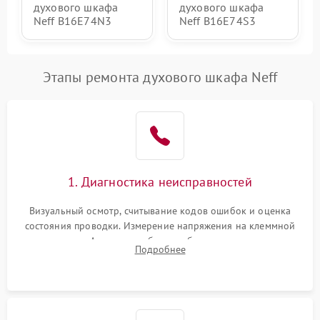
духового шкафа
духового шкафа
Neff B16E74N3
Neff B16E74S3
Этапы ремонта духового шкафа Neff
1. Диагностика неисправностей
Визуальный осмотр, считывание кодов ошибок и оценка
состояния проводки. Измерение напряжения на клеммной
колодке. Анализ жалоб на проблемы с нагревом,
Подробнее
конвекцией, панелью управления или блокировкой дверцы.