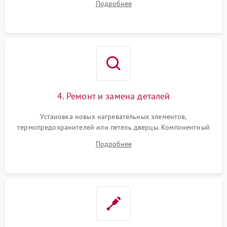
Подробнее
переключателя режимов и мотора конвекции.
4. Ремонт и замена деталей
Установка новых нагревательных элементов,
термопредохранителей или петель дверцы. Компонентный
ремонт электронного модуля управления, замена
Подробнее
выгоревших реле, восстановление контактов и замена
уплотнителя.