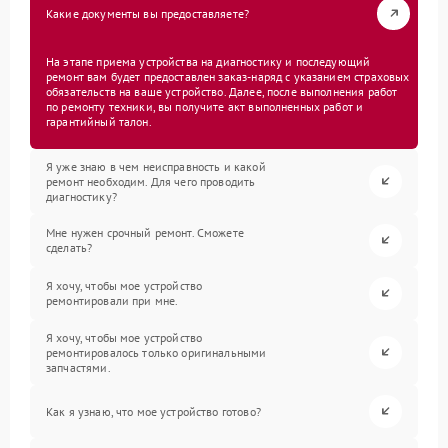
Какие документы вы предоставляете?
На этапе приема устройства на диагностику и последующий
ремонт вам будет предоставлен заказ-наряд с указанием страховых
обязательств на ваше устройство. Далее, после выполнения работ
по ремонту техники, вы получите акт выполненных работ и
гарантийный талон.
Я уже знаю в чем неисправность и какой
ремонт необходим. Для чего проводить
диагностику?
Мне нужен срочный ремонт. Сможете
сделать?
Я хочу, чтобы мое устройство
ремонтировали при мне.
Я хочу, чтобы мое устройство
ремонтировалось только оригинальными
запчастями.
Как я узнаю, что мое устройство готово?