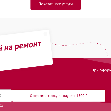
Показать все услуги
й на ремонт
При оформл
Отправить заявку и получить 1500 ₽
сти