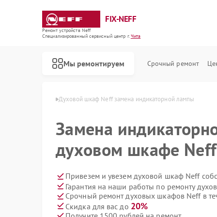
FIX-NEFF
Ремонт устройств Neff
Специализированный cервисный центр г.
Чита
Мы ремонтируем
Срочный ремонт
Це
 шкафов Neff в Чите
Духовой шкаф Neff замена индикаторной лампы
Замена индикаторн
духовом шкафе Neff
Привезем и увезем духовой шкаф Neff соб
Гарантия на наши работы по ремонту духо
Срочный ремонт духовых шкафов Neff в те
Ремонт стиральных машин Neff
Ремонт посудомоечных машин Neff
Ремонт варочных панелей Neff
Ремонт микроволновых печей Neff
20%
Скидка для вас до
Получите 1500 рублей на ремонт