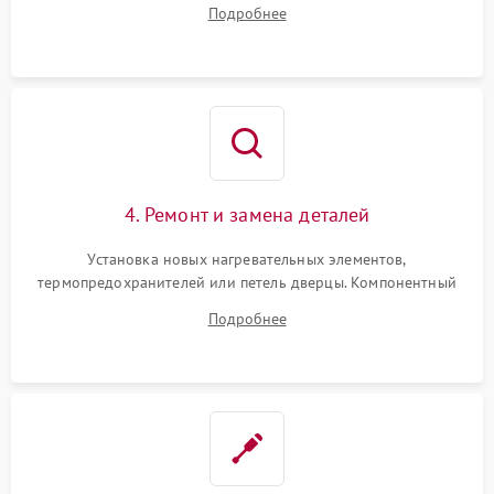
Подробнее
переключателя режимов и мотора конвекции.
4. Ремонт и замена деталей
Установка новых нагревательных элементов,
термопредохранителей или петель дверцы. Компонентный
ремонт электронного модуля управления, замена
Подробнее
выгоревших реле, восстановление контактов и замена
уплотнителя.