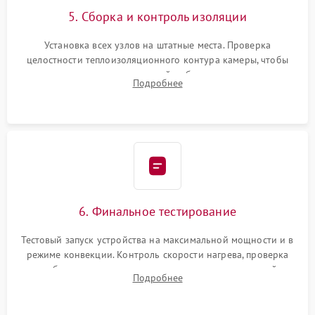
5. Сборка и контроль изоляции
Установка всех узлов на штатные места. Проверка
целостности теплоизоляционного контура камеры, чтобы
исключить перегрев кухонной мебели и потерю тепла.
Подробнее
Надежная фиксация клемм и сборка корпуса шкафа.
6. Финальное тестирование
Тестовый запуск устройства на максимальной мощности и в
режиме конвекции. Контроль скорости нагрева, проверка
срабатывания термостата при достижении заданной
Подробнее
температуры и тест на отсутствие утечек тока.