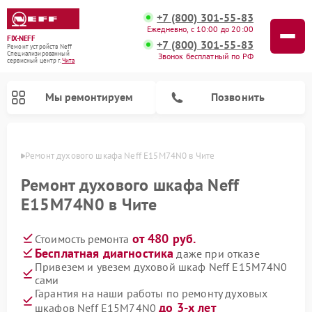
+7 (800) 301-55-83
Ежедневно, с 10:00 до 20:00
FIX-NEFF
+7 (800) 301-55-83
Ремонт устройств Neff
Специализированный
Звонок бесплатный по РФ
cервисный центр г.
Чита
Мы ремонтируем
Позвонить
 Чите
Ремонт духового шкафа Neff E15M74N0 в Чите
Ремонт духового шкафа Neff
E15M74N0 в Чите
от 480 руб.
Стоимость ремонта
Бесплатная диагностика
даже при отказе
Привезем и увезем духовой шкаф Neff E15M74N0
сами
Ремонт посудомоечных машин Neff
Ремонт микроволновых печей Neff
Гарантия на наши работы по ремонту духовых
до 3-х лет
шкафов Neff E15M74N0