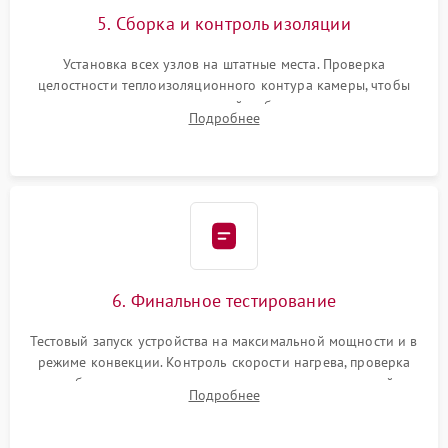
5. Сборка и контроль изоляции
Установка всех узлов на штатные места. Проверка
целостности теплоизоляционного контура камеры, чтобы
исключить перегрев кухонной мебели и потерю тепла.
Подробнее
Надежная фиксация клемм и сборка корпуса шкафа.
6. Финальное тестирование
Тестовый запуск устройства на максимальной мощности и в
режиме конвекции. Контроль скорости нагрева, проверка
срабатывания термостата при достижении заданной
Подробнее
температуры и тест на отсутствие утечек тока.