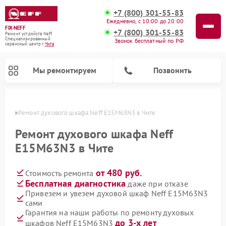
+7 (800) 301-55-83
Ежедневно, с 10:00 до 20:00
FIX-NEFF
+7 (800) 301-55-83
Ремонт устройств Neff
Специализированный
Звонок бесплатный по РФ
cервисный центр г.
Чита
Мы ремонтируем
Позвонить
 Чите
Ремонт духового шкафа Neff E15M63N3 в Чите
Ремонт духового шкафа Neff
E15M63N3 в Чите
от 480 руб.
Стоимость ремонта
Бесплатная диагностика
даже при отказе
Привезем и увезем духовой шкаф Neff E15M63N3
сами
Ремонт посудомоечных машин Neff
Ремонт микроволновых печей Neff
Гарантия на наши работы по ремонту духовых
до 3-х лет
шкафов Neff E15M63N3