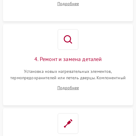
Подробнее
переключателя режимов и мотора конвекции.
4. Ремонт и замена деталей
Установка новых нагревательных элементов,
термопредохранителей или петель дверцы. Компонентный
ремонт электронного модуля управления, замена
Подробнее
выгоревших реле, восстановление контактов и замена
уплотнителя.