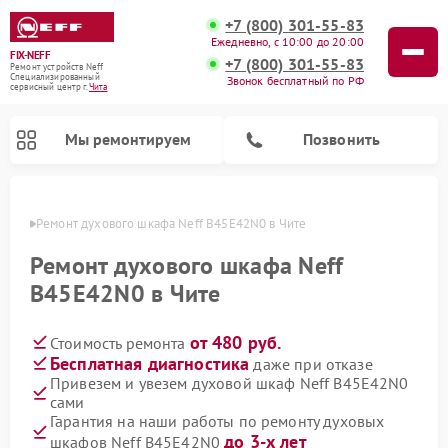
+7 (800) 301-55-83
Ежедневно, с 10:00 до 20:00
FIX-NEFF
+7 (800) 301-55-83
Ремонт устройств Neff
Специализированный
Звонок бесплатный по РФ
cервисный центр г.
Чита
Мы ремонтируем
Позвонить
 Чите
Ремонт духового шкафа Neff B45E42N0 в Чите
Ремонт духового шкафа Neff
B45E42N0 в Чите
от 480 руб.
Стоимость ремонта
Бесплатная диагностика
даже при отказе
Привезем и увезем духовой шкаф Neff B45E42N0
сами
Ремонт посудомоечных машин Neff
Ремонт микроволновых печей Neff
Гарантия на наши работы по ремонту духовых
до 3-х лет
шкафов Neff B45E42N0