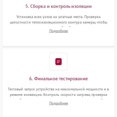
5. Сборка и контроль изоляции
Установка всех узлов на штатные места. Проверка
целостности теплоизоляционного контура камеры, чтобы
исключить перегрев кухонной мебели и потерю тепла.
Подробнее
Надежная фиксация клемм и сборка корпуса шкафа.
6. Финальное тестирование
Тестовый запуск устройства на максимальной мощности и в
режиме конвекции. Контроль скорости нагрева, проверка
срабатывания термостата при достижении заданной
Подробнее
температуры и тест на отсутствие утечек тока.