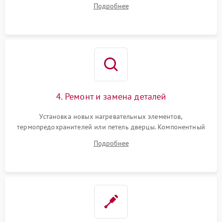
Подробнее
переключателя режимов и мотора конвекции.
4. Ремонт и замена деталей
Установка новых нагревательных элементов,
термопредохранителей или петель дверцы. Компонентный
ремонт электронного модуля управления, замена
Подробнее
выгоревших реле, восстановление контактов и замена
уплотнителя.