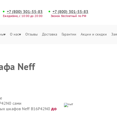
+7 (800) 301-55-83
+7 (800) 301-55-83
Ежедневно, с 10:00 до 20:00
Звонок бесплатный по РФ
ны
О нас
Отзывы
Доставка
Гарантии
Акции и скидки
Зая
афа Neff
е
6P42N0 сами
до
овых шкафов Neff B16P42N0