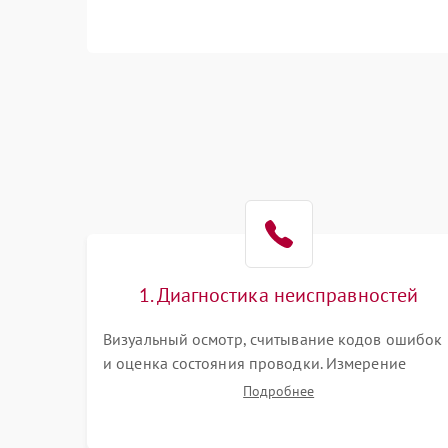
1. Диагностика неисправностей
Визуальный осмотр, считывание кодов ошибок
и оценка состояния проводки. Измерение
напряжения на клеммной колодке. Анализ
Подробнее
жалоб на проблемы с нагревом, конвекцией,
панелью управления или блокировкой дверцы.