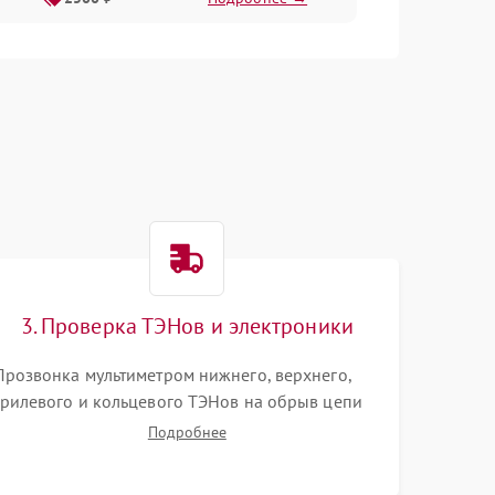
3. Проверка ТЭНов и электроники
Прозвонка мультиметром нижнего, верхнего,
грилевого и кольцевого ТЭНов на обрыв цепи
или пробой на корпус. Диагностика термостата,
Подробнее
датчиков температуры, переключателя режимов
и мотора конвекции.