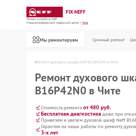
FIX-NEFF
Ремонт устройств Neff
Специализированный cервисный центр г.
Чита
Мы ремонтируем
Срочный ремонт
Це
 шкафов Neff в Чите
Ремонт духового шкафа Neff B16P42N0 в Чите
Ремонт духового шк
B16P42N0 в Чите
от 480 руб.
Стоимость ремонта
Бесплатная диагностика
даже при отказ
Привезем и увезем духовой шкаф Neff B1
Гарантия на наши работы по ремонту дух
Ремонт стиральных машин Neff
Ремонт посудомоечных машин Neff
Ремонт варочных панелей Neff
Ремонт микроволновых печей Neff
3-х лет